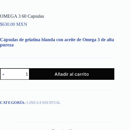
OMEGA 3 60 Capsulas
$
630.00
MXN
Cápsulas de gelatina blanda con aceite de Omega 3 de alta
pureza
OMEGA
Añadir al carrito
3
60
Capsulas
cantidad
CATEGORÍA:
LINEA ESSENTIAL