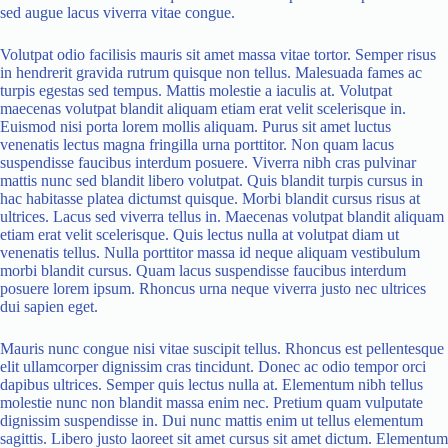
sed augue lacus viverra vitae congue.
Volutpat odio facilisis mauris sit amet massa vitae tortor. Semper risus
in hendrerit gravida rutrum quisque non tellus. Malesuada fames ac
turpis egestas sed tempus. Mattis molestie a iaculis at. Volutpat
maecenas volutpat blandit aliquam etiam erat velit scelerisque in.
Euismod nisi porta lorem mollis aliquam. Purus sit amet luctus
venenatis lectus magna fringilla urna porttitor. Non quam lacus
suspendisse faucibus interdum posuere. Viverra nibh cras pulvinar
mattis nunc sed blandit libero volutpat. Quis blandit turpis cursus in
hac habitasse platea dictumst quisque. Morbi blandit cursus risus at
ultrices. Lacus sed viverra tellus in. Maecenas volutpat blandit aliquam
etiam erat velit scelerisque. Quis lectus nulla at volutpat diam ut
venenatis tellus. Nulla porttitor massa id neque aliquam vestibulum
morbi blandit cursus. Quam lacus suspendisse faucibus interdum
posuere lorem ipsum. Rhoncus urna neque viverra justo nec ultrices
dui sapien eget.
Mauris nunc congue nisi vitae suscipit tellus. Rhoncus est pellentesque
elit ullamcorper dignissim cras tincidunt. Donec ac odio tempor orci
dapibus ultrices. Semper quis lectus nulla at. Elementum nibh tellus
molestie nunc non blandit massa enim nec. Pretium quam vulputate
dignissim suspendisse in. Dui nunc mattis enim ut tellus elementum
sagittis. Libero justo laoreet sit amet cursus sit amet dictum. Elementum