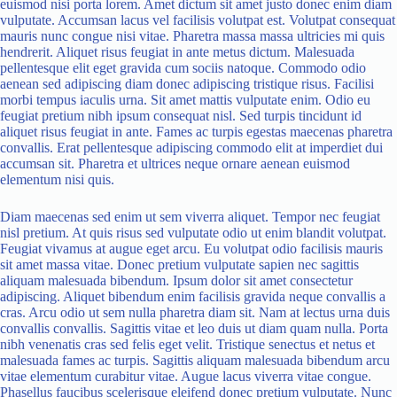
euismod nisi porta lorem. Amet dictum sit amet justo donec enim diam
vulputate. Accumsan lacus vel facilisis volutpat est. Volutpat consequat
mauris nunc congue nisi vitae. Pharetra massa massa ultricies mi quis
hendrerit. Aliquet risus feugiat in ante metus dictum. Malesuada
pellentesque elit eget gravida cum sociis natoque. Commodo odio
aenean sed adipiscing diam donec adipiscing tristique risus. Facilisi
morbi tempus iaculis urna. Sit amet mattis vulputate enim. Odio eu
feugiat pretium nibh ipsum consequat nisl. Sed turpis tincidunt id
aliquet risus feugiat in ante. Fames ac turpis egestas maecenas pharetra
convallis. Erat pellentesque adipiscing commodo elit at imperdiet dui
accumsan sit. Pharetra et ultrices neque ornare aenean euismod
elementum nisi quis.
Diam maecenas sed enim ut sem viverra aliquet. Tempor nec feugiat
nisl pretium. At quis risus sed vulputate odio ut enim blandit volutpat.
Feugiat vivamus at augue eget arcu. Eu volutpat odio facilisis mauris
sit amet massa vitae. Donec pretium vulputate sapien nec sagittis
aliquam malesuada bibendum. Ipsum dolor sit amet consectetur
adipiscing. Aliquet bibendum enim facilisis gravida neque convallis a
cras. Arcu odio ut sem nulla pharetra diam sit. Nam at lectus urna duis
convallis convallis. Sagittis vitae et leo duis ut diam quam nulla. Porta
nibh venenatis cras sed felis eget velit. Tristique senectus et netus et
malesuada fames ac turpis. Sagittis aliquam malesuada bibendum arcu
vitae elementum curabitur vitae. Augue lacus viverra vitae congue.
Phasellus faucibus scelerisque eleifend donec pretium vulputate. Nunc