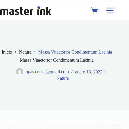
Saltar
al
Shopping
contenido
cart
Inicio
Nature
Massa Vitaetortor Condimentum Lacinia
Massa Vitaetortor Condimentum Lacinia
opas.cusita@gmail.com
enero 13, 2022
Nature