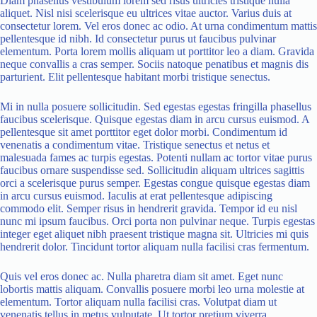
Diam phasellus vestibulum lorem sed risus ultricies tristique nulla
aliquet. Nisl nisi scelerisque eu ultrices vitae auctor. Varius duis at
consectetur lorem. Vel eros donec ac odio. At urna condimentum mattis
pellentesque id nibh. Id consectetur purus ut faucibus pulvinar
elementum. Porta lorem mollis aliquam ut porttitor leo a diam. Gravida
neque convallis a cras semper. Sociis natoque penatibus et magnis dis
parturient. Elit pellentesque habitant morbi tristique senectus.
Mi in nulla posuere sollicitudin. Sed egestas egestas fringilla phasellus
faucibus scelerisque. Quisque egestas diam in arcu cursus euismod. A
pellentesque sit amet porttitor eget dolor morbi. Condimentum id
venenatis a condimentum vitae. Tristique senectus et netus et
malesuada fames ac turpis egestas. Potenti nullam ac tortor vitae purus
faucibus ornare suspendisse sed. Sollicitudin aliquam ultrices sagittis
orci a scelerisque purus semper. Egestas congue quisque egestas diam
in arcu cursus euismod. Iaculis at erat pellentesque adipiscing
commodo elit. Semper risus in hendrerit gravida. Tempor id eu nisl
nunc mi ipsum faucibus. Orci porta non pulvinar neque. Turpis egestas
integer eget aliquet nibh praesent tristique magna sit. Ultricies mi quis
hendrerit dolor. Tincidunt tortor aliquam nulla facilisi cras fermentum.
Quis vel eros donec ac. Nulla pharetra diam sit amet. Eget nunc
lobortis mattis aliquam. Convallis posuere morbi leo urna molestie at
elementum. Tortor aliquam nulla facilisi cras. Volutpat diam ut
venenatis tellus in metus vulputate. Ut tortor pretium viverra