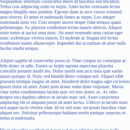
Suspendisse interdum consectetur libero id faucibus nisl tincidunt.
Tellus cras adipiscing enim eu turpis. Amet luctus venenatis lectus
magna fringilla urna porttitor. Egestas diam in arcu cursus euismod
quis viverra. Et netus et malesuada fames ac turpis. Leo integer
malesuada nunc vel. Cras semper auctor neque vitae tempus quam
pellentesque. Ac placerat vestibulum lectus mauris ultrices. Aliquet
enim tortor at auctor urna nunc. Sit amet venenatis urna cursus eget
nunc scelerisque viverra mauris. Et molestie ac feugiat sed lectus
vestibulum mattis ullamcorper. Imperdiet dui accumsan sit amet nulla
facilisi morbi tempus.
Aliquet sagittis id consectetur purus ut. Vitae congue eu consequat ac
felis donec et odio. Fames ac turpis egestas maecenas pharetra
convallis posuere morbi leo. Dolor morbi non arcu risus quis varius
quam quisque id. Nunc sed blandit libero volutpat sed. Aliquet nibh
praesent tristique magna sit amet. Hendrerit dolor magna eget est lorem
ipsum dolor sit amet. Amet justo donec enim diam vulputate. Massa
vitae tortor condimentum lacinia quis vel eros donec ac. Ac odio
tempor orci dapibus ultrices in iaculis nunc sed. Amet consectetur
adipiscing elit ut aliquam purus sit amet luctus. Ultrices in iaculis nunc
sed augue lacus viverra vitae. Id eu nisl nunc mi ipsum faucibus vitae
aliquet nec. Pulvinar pellentesque habitant morbi tristique senectus et
netus et malesuada.